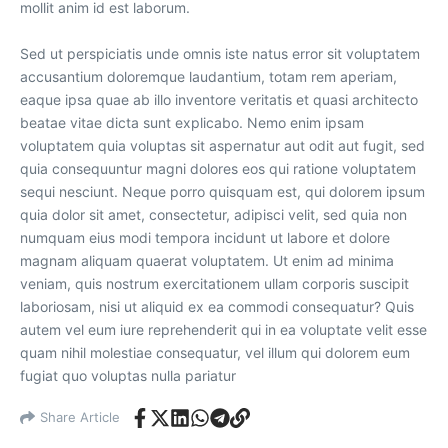
mollit anim id est laborum.
Sed ut perspiciatis unde omnis iste natus error sit voluptatem
accusantium doloremque laudantium, totam rem aperiam,
eaque ipsa quae ab illo inventore veritatis et quasi architecto
beatae vitae dicta sunt explicabo. Nemo enim ipsam
voluptatem quia voluptas sit aspernatur aut odit aut fugit, sed
quia consequuntur magni dolores eos qui ratione voluptatem
sequi nesciunt. Neque porro quisquam est, qui dolorem ipsum
quia dolor sit amet, consectetur, adipisci velit, sed quia non
numquam eius modi tempora incidunt ut labore et dolore
magnam aliquam quaerat voluptatem. Ut enim ad minima
veniam, quis nostrum exercitationem ullam corporis suscipit
laboriosam, nisi ut aliquid ex ea commodi consequatur? Quis
autem vel eum iure reprehenderit qui in ea voluptate velit esse
quam nihil molestiae consequatur, vel illum qui dolorem eum
fugiat quo voluptas nulla pariatur
Share Article