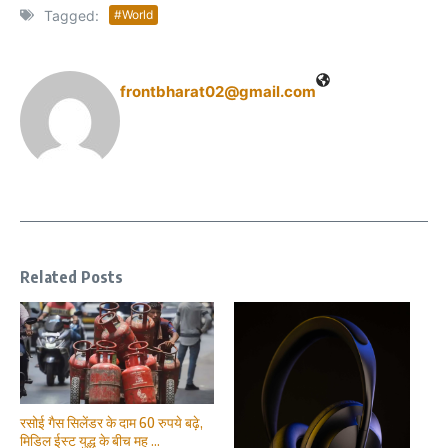
Tagged:
#World
frontbharat02@gmail.com
Related Posts
रसोई गैस सिलेंडर के दाम 60 रुपये बढ़े,
मिडिल ईस्ट युद्ध के बीच मह ...