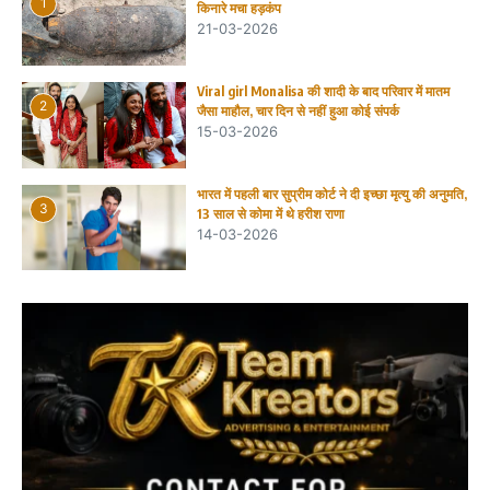
1
किनारे मचा हड़कंप
21-03-2026
Viral girl Monalisa की शादी के बाद परिवार में मातम
2
जैसा माहौल, चार दिन से नहीं हुआ कोई संपर्क
15-03-2026
भारत में पहली बार सुप्रीम कोर्ट ने दी इच्छा मृत्यु की अनुमति,
3
13 साल से कोमा में थे हरीश राणा
14-03-2026