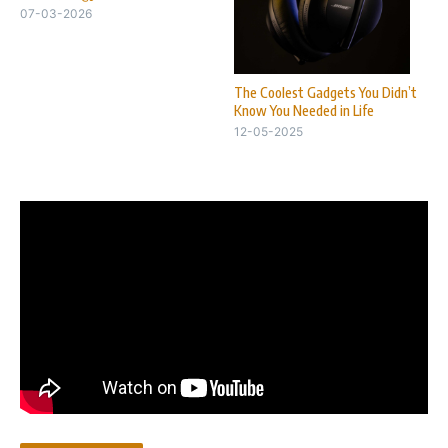
07-03-2026
The Coolest Gadgets You Didn’t
Know You Needed in Life
12-05-2025