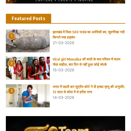
Featured Posts
झारखंड में मिला 500 पाउंड का अमेरिकी बम, सुवर्णरेखा नदी
1
किनारे मचा हड़कंप
21-03-2026
Viral girl Monalisa की शादी के बाद परिवार में मातम
2
जैसा माहौल, चार दिन से नहीं हुआ कोई संपर्क
15-03-2026
भारत में पहली बार सुप्रीम कोर्ट ने दी इच्छा मृत्यु की अनुमति,
3
13 साल से कोमा में थे हरीश राणा
14-03-2026