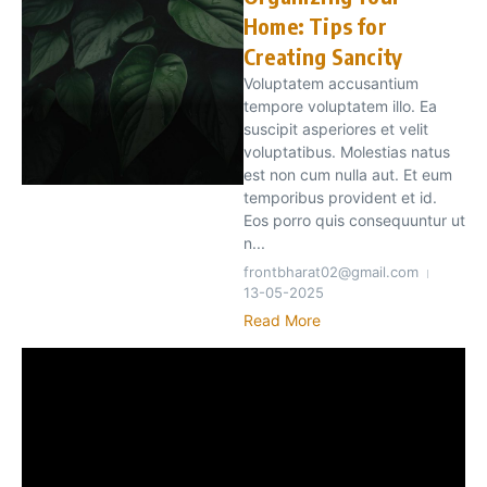
Home: Tips for
Creating Sancity
Voluptatem accusantium
tempore voluptatem illo. Ea
suscipit asperiores et velit
voluptatibus. Molestias natus
est non cum nulla aut. Et eum
temporibus provident et id.
Eos porro quis consequuntur ut
n...
frontbharat02@gmail.com
13-05-2025
Read More