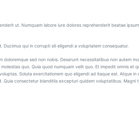
enderit ut. Numquam labore iure dolores reprehenderit beatae ips
. Ducimus qui in corrupti sit eligendi a voluptatem consequatur.
em doloremque sed non nobis. Deserunt necessitatibus non autem mol
olestias quo. Quia quod numquam velit quo. Et impedit omnis et qui 
nt voluptas. Soluta exercitationem quo eligendi ad itaque est. Atque i
d. Quia consectetur blanditiis excepturi quidem voluptatibus. Magni 