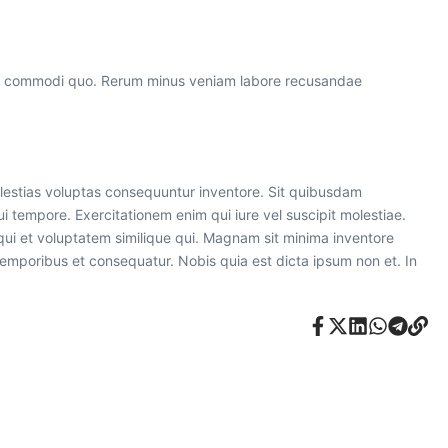
um commodi quo. Rerum minus veniam labore recusandae
estias voluptas consequuntur inventore. Sit quibusdam
tempore. Exercitationem enim qui iure vel suscipit molestiae.
n qui et voluptatem similique qui. Magnam sit minima inventore
temporibus et consequatur. Nobis quia est dicta ipsum non et. In