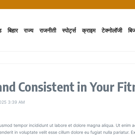
ड
बिहार
राज्य
राजनीती
स्पोर्ट्स
क्राइम
टेक्नोलॉजी
बि
ेकर बंधु तिर्की के आवास पर बैठक
से मिला झारखंड प्रतिनिधिमंडल
ृष्ठ लिखकर बनीं दुनिया की सबसे तेज़ हिंदी हस्तलेखन करने वाली महिला
ी ‘आदिवासी एकता महाजुटान रैली’
क्षा के गुर
ामीणों में दहशत
nd Consistent in Your Fit
2025
3:39 AM
iusmod tempor incididunt ut labore et dolore magna aliqua. Ut enim ad
derit in voluptate velit esse cillum dolore eu fugiat nulla pariatur. 