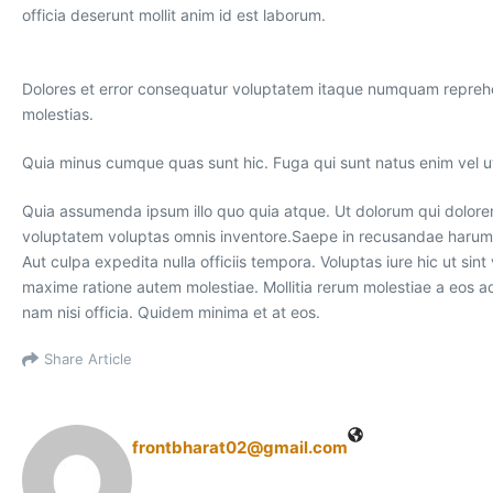
officia deserunt mollit anim id est laborum.
Dolores et error consequatur voluptatem itaque numquam repreh
molestias.
Quia minus cumque quas sunt hic. Fuga qui sunt natus enim vel ut
Quia assumenda ipsum illo quo quia atque. Ut dolorum qui dolor
voluptatem voluptas omnis inventore.Saepe in recusandae harum m
Aut culpa expedita nulla officiis tempora. Voluptas iure hic ut si
maxime ratione autem molestiae. Mollitia rerum molestiae a eos a
nam nisi officia. Quidem minima et at eos.
Share Article
frontbharat02@gmail.com