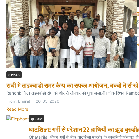
प
झ
आ
F
R
झारखंड
रांची में ताइक्वांडो समर कैम्प का सफल आयोजन, बच्चों ने सीखे 
Ranchi: जिला ताइक्वांडो संघ की ओर से सोमवार को धुर्वा बालालॉंग चौक स्थित Rambo R
Front Bharat
26-05-2026
Read More
झारखंड
घाटशिला: गर्मी से परेशान 22 हाथियों का झुंड बुरुडीह 
Ghatshila: भीषण गर्मी के बीच घाटशिला प्रखंड के कालचित्ति पंचायत स