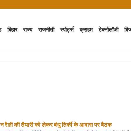
ड
बिहार
राज्य
राजनीती
स्पोर्ट्स
क्राइम
टेक्नोलॉजी
बि
ेकर बंधु तिर्की के आवास पर बैठक
से मिला झारखंड प्रतिनिधिमंडल
ृष्ठ लिखकर बनीं दुनिया की सबसे तेज़ हिंदी हस्तलेखन करने वाली महिला
ी ‘आदिवासी एकता महाजुटान रैली’
क्षा के गुर
ामीणों में दहशत
ैली की तैयारी को लेकर बंधु तिर्की के आवास पर बैठक